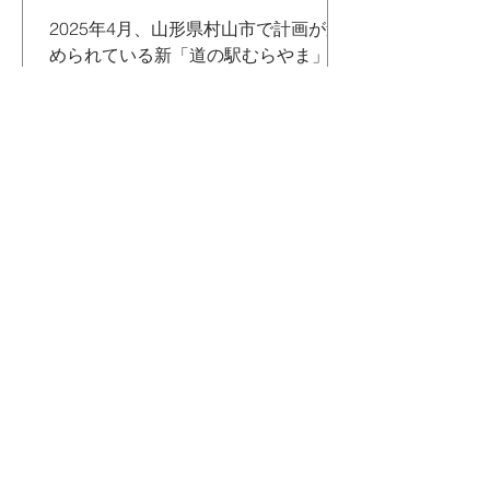
2025年4月、山形県村山市で計画が進
められている新「道の駅むらやま」
（仮称）の建築設計者を選定するため
のプロポーザルに参加しました。私た
ちは「まちの魅力を集めて発信する拠
点づくり」をコンセプトに提案し、次
点交渉権者に選出されました。 ©MET
日本建築家協会（JIA）正会
員
弊社の代表取締役・北口智浩が日本建
築家協会（JIA）関東甲信越支部の正
会員になりました。