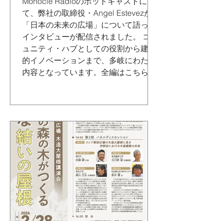
Monocle Radioのポッドキャストに
て、弊社の取締役・Angel Estevezが
「日本の未来の広場」について語った
インタビューが配信されました。 コミ
ュニティ・ハブとしての役割から建築
的イノベーションまで、多岐にわたる
内容となっています。全編はこちらの
リンクよりご覧ください。 リンク：
https://open.spotify.com/episode/3Rats
2qjVbeK44nsN8B0Ds?
si=QGXTQOaQTZ2hglEzjEmblw&nd=
1&dlsi=0b45c69a6d1b4b77