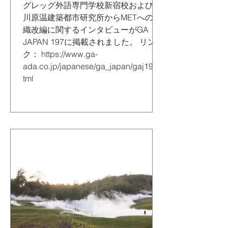
グレッグ外語専門学校新宿校および北
川原温建築都市研究所からMETへの組
織改編に関するインタビューがGA
JAPAN 197に掲載されました。 リン
ク： https://www.ga-
ada.co.jp/japanese/ga_japan/gaj197.h
tml