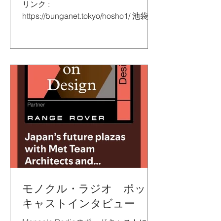
リンク :
https://bunganet.tokyo/hosho1/ 池袋建
築巡礼19：豊昭学園と北川原温氏の30
年、「キャンパスと街路の反転」を段
階的に 実現 リンク :
https://bunganet.tokyo/hosho2/ Photo
by ©Kenya Chiba
モノクル・ラジオ ポッド
キャストインタビュー