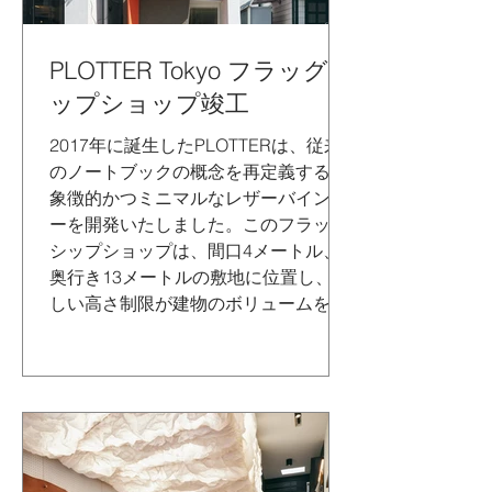
PLOTTER Tokyo フラッグシ
ップショップ竣工
2017年に誕生したPLOTTERは、従来
のノートブックの概念を再定義する、
象徴的かつミニマルなレザーバインダ
ーを開発いたしました。このフラッグ
シップショップは、間口4メートル、
奥行き13メートルの敷地に位置し、厳
しい高さ制限が建物のボリュームを特
徴づけています。伝統と革新...